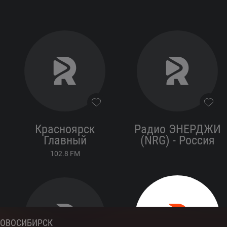
Красноярск
Радио ЭНЕРДЖИ
Главный
(NRG) - Россия
102.8
FM
НОВОСИБИРСК