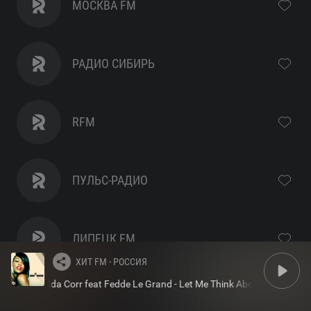
МОСКВА FM
онлайн
РАДИО СИБИРЬ
RFM
ПУЛЬС-РАДИО
ЛИПЕЦК FM
ХИТ FM - РОССИЯ
Ida Corr feat Fedde Le Grand - Let Me Think About It
Ida C
РОДИНА FM